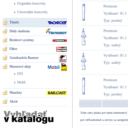
Originálne koncovky
Premium
Univerzálne koncovky
Vyrábané: 01.1 
Typ: predný
Tlmiče
Premium
Diely riadenia
Vyrábané: 01.1 
Brzdové systémy
Typ: zadný
Filtre
Vyrábané: 01.1 
Autobatérie Banner
Typ: zadný
Motorové oleje
ENI
Premium
Mobil
Vyrábané: 01.1 
Manžety
Typ: predný
Akcie
Tieto ceny platia pre tento internetov
pre veľkoobchod a servisy
sa zaregistr