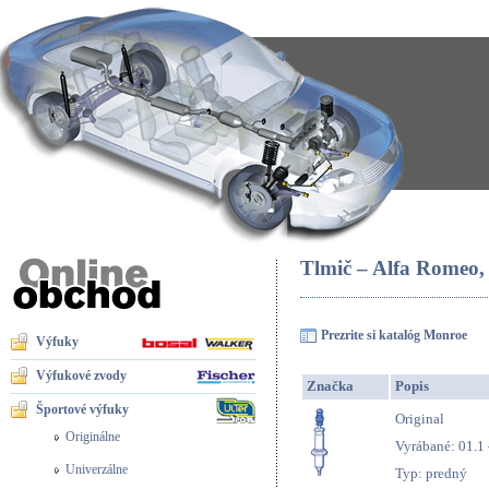
Tlmič – Alfa Romeo,
Prezrite si katalóg Monroe
Výfuky
Výfukové zvody
Značka
Popis
Športové výfuky
Original
Originálne
Vyrábané: 01.1 
Univerzálne
Typ: predný