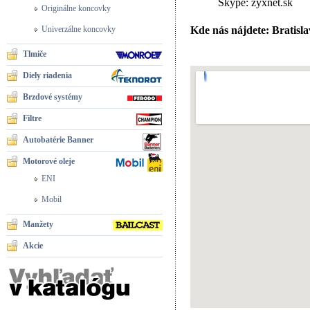
Skype: zyxnet.sk
Originálne koncovky
Kde nás nájdete: Bratisl
Univerzálne koncovky
Tlmiče
Diely riadenia
Brzdové systémy
Filtre
Autobatérie Banner
Motorové oleje
ENI
Mobil
Manžety
Akcie