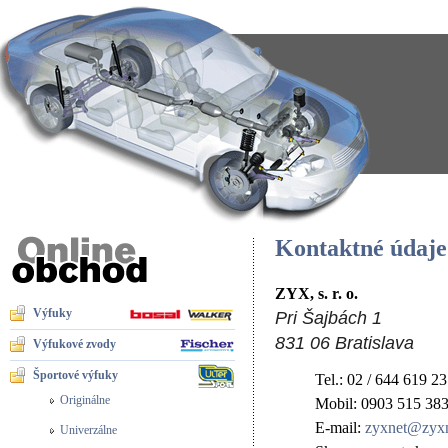
Kontaktné údaje
ZYX, s. r. o.
Výfuky
Pri Šajbách 1
831 06 Bratislava
Výfukové zvody
Športové výfuky
Tel.: 02 / 644 619 23
Originálne
Mobil: 0903 515 38
E-mail:
zyxnet@zyxn
Univerzálne