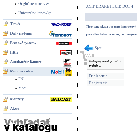
Originálne koncovky
AGIP BRAKE FLUID DOT 4
Univerzálne koncovky
Tlmiče
Tieto ceny platia pre tento internetov
Diely riadenia
pre veľkoobchod a servisy
sa zaregistr
Brzdové systémy
Späť
Filtre
Nákupný košík je zatiaľ
Autobatérie Banner
prázdny.
Motorové oleje
Prihlásenie
ENI
Registrácia
Mobil
Manžety
Akcie