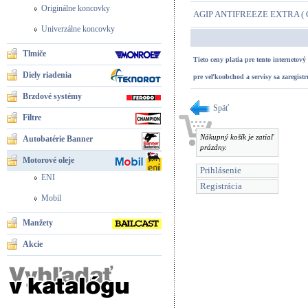
Originálne koncovky
AGIP ANTIFREEZE EXTRA ( 
Univerzálne koncovky
Tlmiče
Tieto ceny platia pre tento internetov
Diely riadenia
pre veľkoobchod a servisy
sa zaregistr
Brzdové systémy
Späť
Filtre
Nákupný košík je zatiaľ
Autobatérie Banner
prázdny.
Motorové oleje
Prihlásenie
ENI
Registrácia
Mobil
Manžety
Akcie