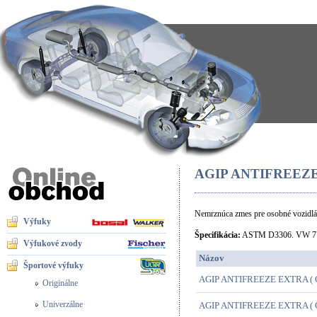
AGIP ANTIFREEZE 
Nemrznúca zmes pre osobné vozidlá.
Výfuky
Špecifikácia:
ASTM D3306. VW 77
Výfukové zvody
Názov
Športové výfuky
AGIP ANTIFREEZE EXTRA ( 
Originálne
Univerzálne
AGIP ANTIFREEZE EXTRA ( 