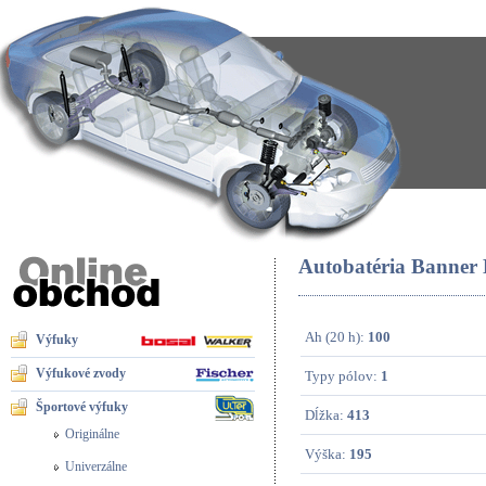
Autobatéria Banne
Ah (20 h):
100
Výfuky
Výfukové zvody
Typy pólov:
1
Športové výfuky
Dĺžka:
413
Originálne
Výška:
195
Univerzálne