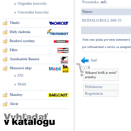
Poznámka:
mG
Originálne koncovky
Názov
Univerzálne koncovky
BUFFALO BULL 600 35
Tlmiče
Diely riadenia
Tieto ceny platia pre tento internetov
Brzdové systémy
pre veľkoobchod a servisy
sa zaregistr
Filtre
Autobatérie Banner
Späť
Motorové oleje
Nákupný košík je zatiaľ
ENI
prázdny.
Mobil
Prihlásenie
Registrácia
Manžety
Akcie